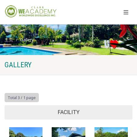
主页
Gallery
GALLERY
Total 3
/ 1 page
FACILITY