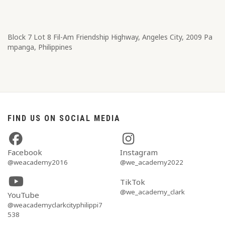
Block 7 Lot 8​ Fil-Am Friendship Highway, Angeles City, 2009 Pa
mpanga, Philippines
FIND US ON SOCIAL MEDIA
Facebook
Instagram
@weacademy2016
@we_academy2022
TikTok
@we_academy_clark
YouTube
@weacademyclarkcityphilippi7
538