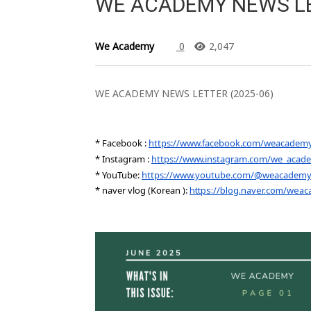
WE ACADEMY NEWS LE
We Academy
0
2,047
WE ACADEMY NEWS LETTER (2025-06)
* Facebook :
https://www.facebook.com/weacadem
* Instagram :
https://www.instagram.com/we_acad
* YouTube:
https://www.youtube.com/@weacademycl
* naver vlog (Korean ):
https://blog.naver.com/wea