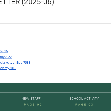
TTER (2025-06)
y2016
emy2022
arkcityphilippi7538
cademy2016